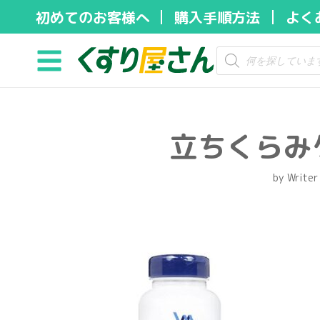
初めてのお客様へ
購入手順方法
よく
コ
ン
テ
ン
ツ
立ちくらみ
へ
ス
キ
by
Writer
ッ
プ