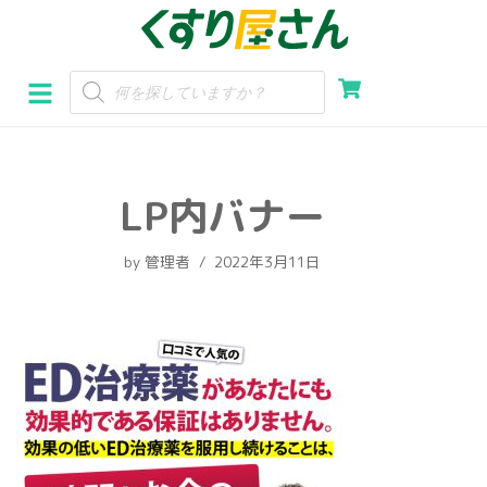
コ
ン
テ
ン
ツ
へ
LP内バナー
ス
キ
by
管理者
2022年3月11日
ッ
プ