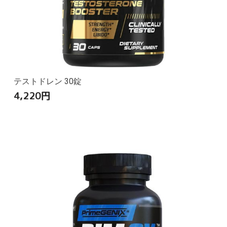
テストドレン 30錠
4,220
円