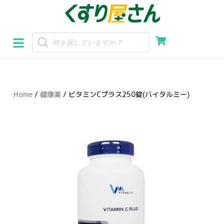
コ
ン
テ
ン
ツ
へ
Home
/
健康薬
/ ビタミンCプラス250錠(バイタルミー)
ス
キ
ッ
プ