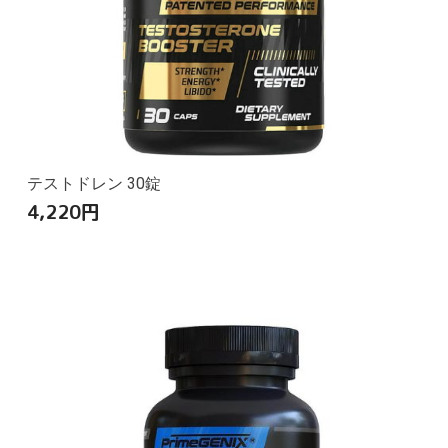
テストドレン 30錠
4,220
円