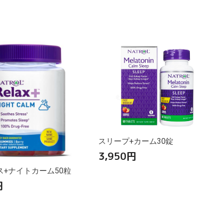
スリープ+カーム30錠
3,950
円
ス+ナイトカーム50粒
円