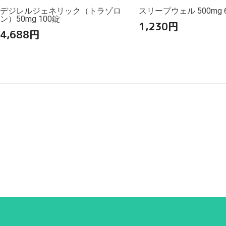
デジレルジェネリック（トラゾロ
スリープウェル 500mg 
ン）50mg 100錠
1,230
円
4,688
円