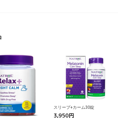
品
スリープ+カーム30錠
3,950
円