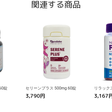
関連する商品
60錠
セリーンプラス 500mg 60錠
リラック
3,790
円
3,167