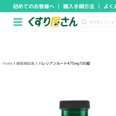
初めてのお客様へ
購入手順方法
よく
コ
ン
テ
ン
ツ
へ
ス
キ
Home
/
睡眠補助薬
/ バレリアンルート475mg100錠
ッ
プ