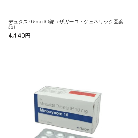
デュタス 0.5mg 30錠（ザガーロ・ジェネリック医薬
品）
4,140
円