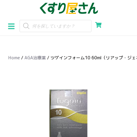
コ
ン
テ
ン
ツ
へ
Home
/
AGA治療薬
/ ツゲインフォーム10 60ml（リアップ・ジ
ス
キ
ッ
プ