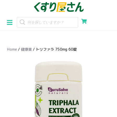
コ
ン
テ
ン
ツ
へ
Home
/
健康薬
/ トリファラ 750mg 60錠
ス
キ
ッ
プ