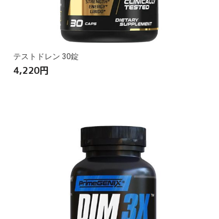
テストドレン 30錠
4,220
円