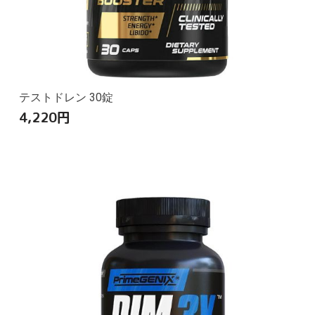
テストドレン 30錠
4,220
円