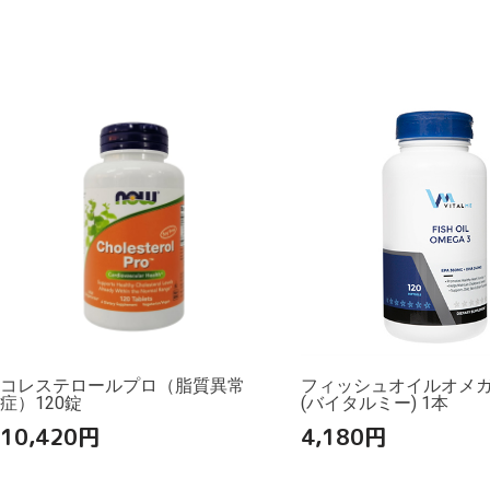
コレステロールプロ（脂質異常
フィッシュオイルオメガ3
症）120錠
(バイタルミー) 1本
10,420
円
4,180
円