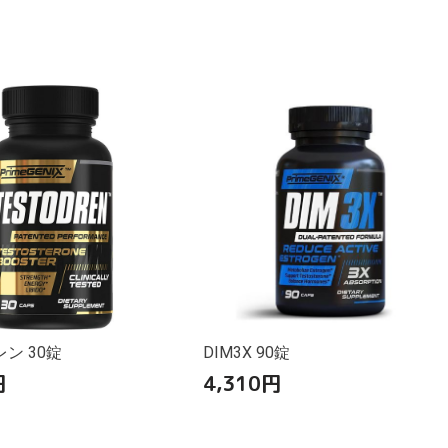
ン 30錠
DIM3X 90錠
円
4,310
円