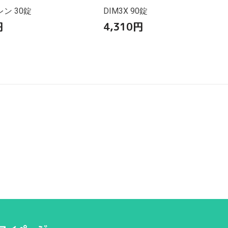
ン 30錠
DIM3X 90錠
円
4,310
円