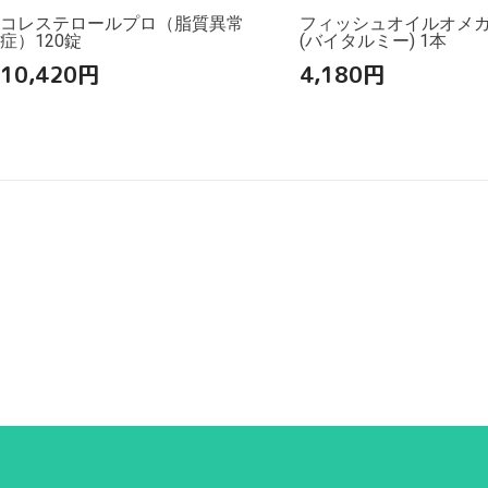
コレステロールプロ（脂質異常
フィッシュオイルオメガ3
症）120錠
(バイタルミー) 1本
10,420
円
4,180
円