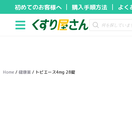
初めてのお客様へ
購入手順方法
よく
コ
ン
テ
ン
ツ
へ
ス
キ
Home
/
健康薬
/ トビエース4mg 28錠
ッ
プ