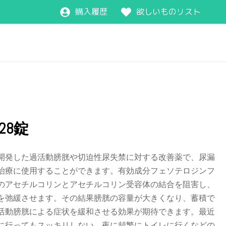
購入履歴
欲しいものリスト
28錠
開発した過活動膀胱や切迫性尿失禁に対する改善薬で、尿漏
治療に使用することができます。有効成分フェソテロジンフ
のアセチルコリンとアセチルコリン受容体の結合を阻害し、
を弛緩させます。その結果膀胱の容量が大きくなり、蓄積で
活動膀胱による症状を緩和させる効果が期待できます。最近
に行ってもスッキリしない、夜に頻繁にトイレに行くなどの