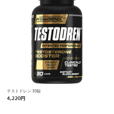
テストドレン 30錠
4,220
円