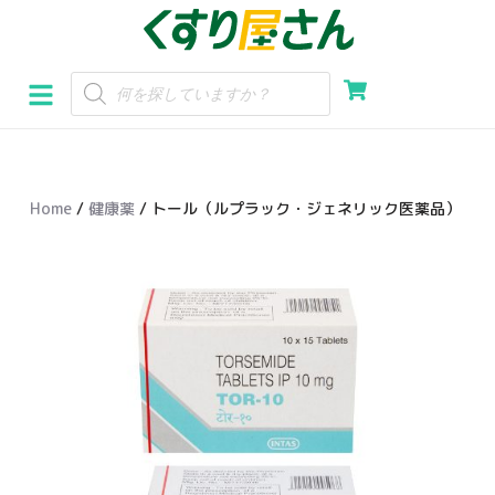
コ
ン
テ
ン
ツ
へ
Home
/
健康薬
/ トール（ルプラック・ジェネリック医薬品）
ス
キ
ッ
プ