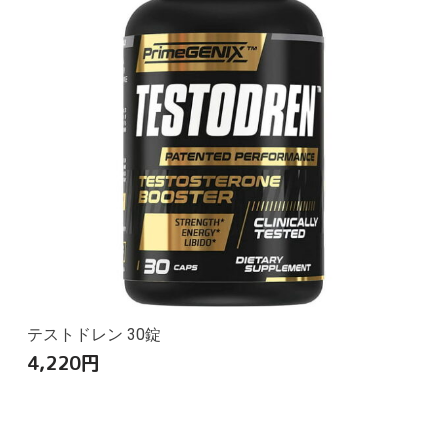
テストドレン 30錠
4,220
円