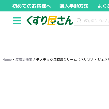
初めてのお客様へ
購入手順方法
よく
コ
ン
テ
ン
ツ
へ
ス
キ
Home
/
皮膚治療薬
/ テメテックス軟膏クリーム（ネリゾナ・ジェネリッ
ッ
プ