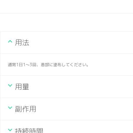
用法
通常1日1〜3回、患部に塗布してください。
用量
副作用
持続時間