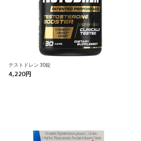
テストドレン 30錠
4,220
円