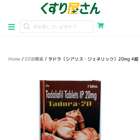
コ
ン
テ
ン
ツ
へ
Home
/
ED治療薬
/ タドラ（シアリス・ジェネリック）20mg 4錠
ス
キ
ッ
プ