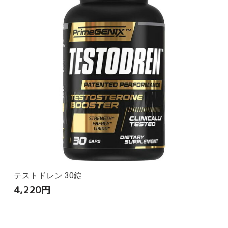
テストドレン 30錠
4,220
円