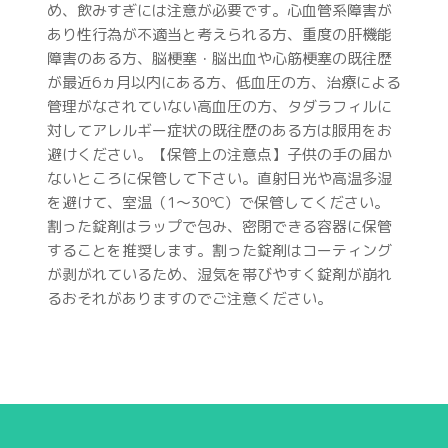
め、飲みすぎには注意が必要です。心血管系障害が
あり性行為が不適当と考えられる方、重度の肝機能
障害のある方、脳梗塞・脳出血や心筋梗塞の既往歴
が最近6ヵ月以内にある方、低血圧の方、治療による
管理がなされていない高血圧の方、タダラフィルに
対してアレルギー症状の既往歴のある方は服用をお
避けください。【保管上の注意点】子供の手の届か
ないところに保管して下さい。直射日光や高温多湿
を避けて、室温（1～30℃）で保管してください。
割った錠剤はラップで包み、密閉できる容器に保管
することを推奨します。割った錠剤はコーティング
が剥がれているため、湿気を帯びやすく錠剤が崩れ
るおそれがありますのでご注意ください。