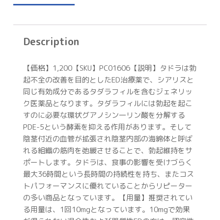
Description
【価格】1,200【SKU】PC01606【説明】タドラは勃
起不全の改善を目的としたED治療薬で、シアリスと
同じ有効成分であるタダラフィルを含むジェネリッ
ク医薬品となります。タダラフィルには勃起を起こ
すのに必要な環状グアノシン一リン酸を分解する
PDE-5という酵素を抑える作用があります。そして
陰茎付近の血管が拡張され陰茎内部の海綿体と呼ば
れる組織の筋肉を弛緩させることで、勃起維持をサ
ポートします。タドラは、食事の影響を受けづらく
最大36時間という長時間の持続性を持ち、またコス
トパフォーマンスに優れていることからリピーター
の多い商品となっています。【用量】推奨されてい
る用量は、1回10mgとなっています。10mgで効果