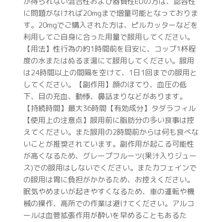
が得られない混合性および器質性EDの方は、認容性
に問題がなければ20mgまで増量可能となっておりま
す。20mgでご購入された方は、ピルカッターなどを
利用してご自身に合った用量で服用してください。
【用法】性行為の約1時間前を目安に、コップ1杯程
度の水またはぬるま湯にて服用してください。服用
は24時間以上の間隔を空けて、1日1回までの服用と
してください。【副作用】顔のほてり、血圧の低
下、目の充血、動悸、鼻詰まりなどがあります。
【持続時間】最大36時間【有効成分】タダラフィル
【使用上の注意点】服用前に脂肪分の多い食事は控
えてください。また服用の2時間前からは何も食べな
いことが推奨されています。副作用が起こる可能性
が高くなるため、グレープフルーツ(果汁入りジュー
ス)での服用はしないでください。またカフェインで
の服用は胃に負担がかかるため、お控えください。
眠気やめまいが起きやすくなるため、車の運転や機
械の操作、高所での作業は避けてください。アルコ
ールは血管拡張作用が酔いを早めることもあるた