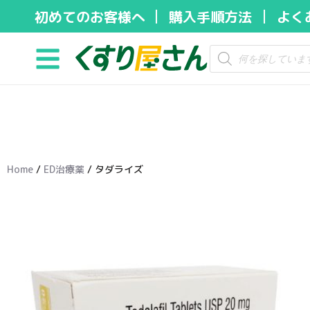
初めてのお客様へ
購入手順方法
よく
コ
ン
テ
ン
ツ
へ
ス
キ
Home
/
ED治療薬
/ タダライズ
ッ
プ