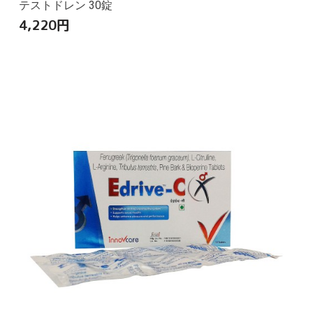
テストドレン 30錠
4,220
円