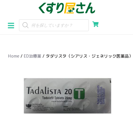
コ
ン
テ
ン
ツ
へ
Home
/
ED治療薬
/ タダリスタ（シアリス・ジェネリック医薬品）
ス
キ
ッ
プ