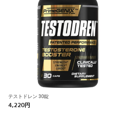
テストドレン 30錠
4,220
円