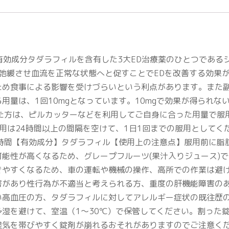
SXは、有効成分タダラフィルを含有した3大ED治療薬のひとつで
を弛緩させ血流を正常な状態へと促すことでEDを改善する効果
ため食事による影響を受けづらいという利点があります。また副
量は、1回10mgとなっています。10mgで効果が得られな
された方は、ピルカッターなどを利用してご自身に合った用量で
用は24時間以上の間隔を空けて、1日1回までの服用としてく
時間【有効成分】タダラフィル【使用上の注意点】服用前に脂
能性が高くなるため、グレープフルーツ(果汁入りジュース)
きやすくなるため、車の運転や機械の操作、高所での作業は避
害があり性行為が不適当と考えられる方、重度の肝機能障害のあ
い高血圧の方、タダラフィルに対してアレルギー症状の既往歴
湿を避けて、室温（1～30℃）で保管してください。割った
湿気を帯びやすく錠剤が崩れるおそれがありますのでご注意く