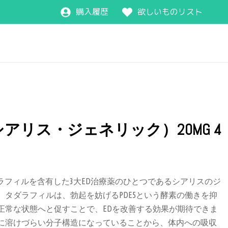
購入履歴
欲しいものリスト
シアリス・ジェネリック）20MG 4
ラフィルを含有した
3
大
ED
治療薬のひとつであるシアリスのジ
。タダラフィルは、勃起を妨げる
PDE5
という酵素の働きを抑
正常な状態へと促すことで、
ED
を改善する効果が期待できま
に溶けづらい分子構造になっていることから、体内への吸収