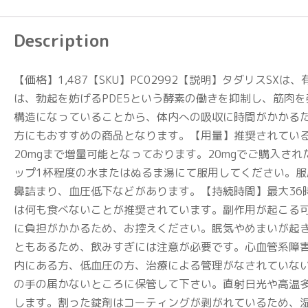
Description
【価格】1,487【SKU】PC02992【説明】タダリス
は、勃起を妨げるPDE5という酵素の働きを抑制し、筋肉
構造になっていることから、体内への吸収に時間がかかる
方にもおすすめの商品となります。【用量】推奨されている用
20mgまで増量可能となっております。20mgでご購入
ップ1杯程度の水またはぬるま湯にて服用してください。服
鼻詰まり、血圧低下などがあります。【持続時間】最大36
は何も食べないことが推奨されています。副作用が起こる可
に負担がかかるため、お控えください。眠気やめまいが起
ともあるため、飲みすぎには注意が必要です。心血管系障
内にある方、低血圧の方、治療による管理がなされていな
の手の届かないところに保管して下さい。直射日光や高温多
します。割った錠剤はコーティングが剥がれているため、