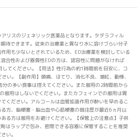
あるシアリスのジェネリック医薬品となります。タダラフィル
が期待できます。従来の治療薬と異なり水に溶けづらい分子
作用も少ないとされているため、ED治療薬を検討している
い混合性および器質性EDの方は、認容性に問題がなければ
服用してください。【用法】性行為の約1時間前を目安に、コ
ださい。【副作用】頭痛、ほてり、消化不良、潮紅、動悸、
肪分の多い食事は控えてください。また服用の2時間前から
での服用はしないでください。またカフェインでの服用は胃
けてください。アルコールは血管拡張作用が酔いを早めるこ
る方、脳梗塞・脳出血や心筋梗塞の既往歴が最近6ヵ月以
のある方は服用をお避けください。【保管上の注意点】子供
錠剤はラップで包み、密閉できる容器に保管することを推奨
ださい。