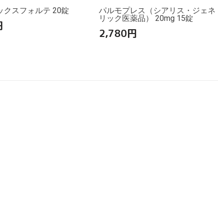
クスフォルテ 20錠
パルモプレス（シアリス・ジェネ
リック医薬品） 20mg 15錠
円
2,780
円