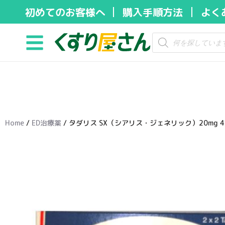
初めてのお客様へ
購入手順方法
よく
コ
ン
テ
ン
ツ
へ
ス
キ
Home
/
ED治療薬
/ タダリス SX（シアリス・ジェネリック）20mg 
ッ
プ