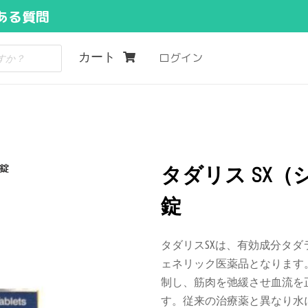
ある質問
カート
ログイン
4錠
タダリス SX（
錠
タダリス
SX
は、有効成分タダ
ェネリック医薬品となります
制し、筋肉を弛緩させ血流を
す。従来の治療薬と異なり水