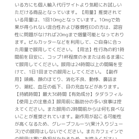
いる方にも個人輸入代行サイトより気軽にお試しい
ただける商品となっています。【用量】推奨されて
いる用量は、1回10mgとなっています。10mgで効
果が得られない混合性および器質性EDの方は、認容
性に問題がなければ20mgまで増量可能となっており
ます。ピルカッターなどを利用して、ご自身に合っ
た用量で服用してください。【用法】性行為の約1時
間前を目安に、コップ1杯程度の水またはぬるま湯に
て服用してください。服用は24時間以上の間隔を空
けて、1日1回までの服用としてください。【副作
用】頭痛、顔のほてり、消化不良、動悸、鼻詰ま
り、潮紅、血圧の低下、目の充血などがあります。
【持続時間】最大36時間【有効成分】タダラフィル
【使用上の注意点】服用前に脂肪分の多い食事は控
えてください。また服用の2時間前からは何も食べな
いことが推奨されています。副作用が起こる可能性
が高くなるため、グレープフルーツ(果汁入りジュー
ス)での服用はしないでください。またカフェインで
の服用は胃に負担がかかるため、お控えください。