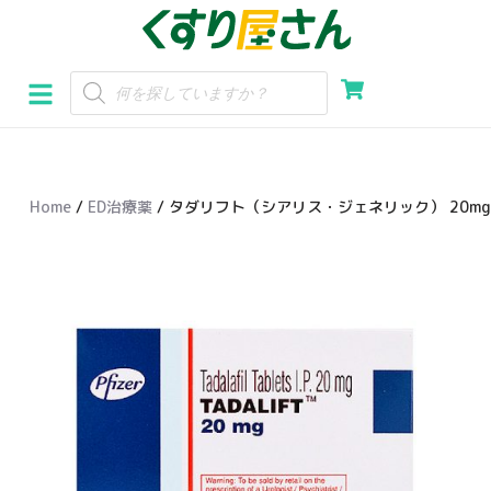
コ
ン
テ
ン
ツ
へ
Home
/
ED治療薬
/ タダリフト（シアリス・ジェネリック） 20mg
ス
キ
ッ
プ