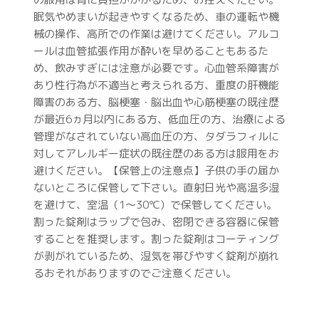
眠気やめまいが起きやすくなるため、車の運転や機
械の操作、高所での作業は避けてください。アルコ
ールは血管拡張作用が酔いを早めることもあるた
め、飲みすぎには注意が必要です。心血管系障害が
あり性行為が不適当と考えられる方、重度の肝機能
障害のある方、脳梗塞・脳出血や心筋梗塞の既往歴
が最近6ヵ月以内にある方、低血圧の方、治療による
管理がなされていない高血圧の方、タダラフィルに
対してアレルギー症状の既往歴のある方は服用をお
避けください。【保管上の注意点】子供の手の届か
ないところに保管して下さい。直射日光や高温多湿
を避けて、室温（1～30℃）で保管してください。
割った錠剤はラップで包み、密閉できる容器に保管
することを推奨します。割った錠剤はコーティング
が剥がれているため、湿気を帯びやすく錠剤が崩れ
るおそれがありますのでご注意ください。