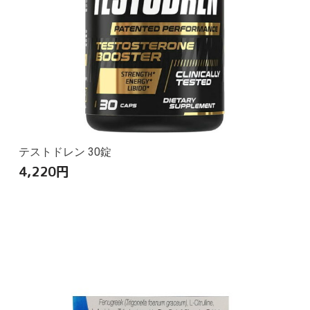
テストドレン 30錠
4,220
円