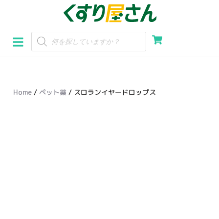
コ
ン
テ
ン
ツ
へ
Home
/
ペット薬
/ スロランイヤードロップス
ス
キ
ッ
プ