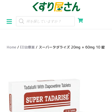
コ
ン
テ
ン
ツ
へ
Home
/
ED治療薬
/ スーパータダライズ 20mg + 60mg 10 錠
ス
キ
ッ
プ