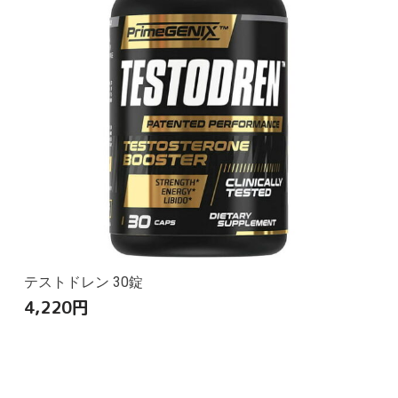
テストドレン 30錠
4,220
円