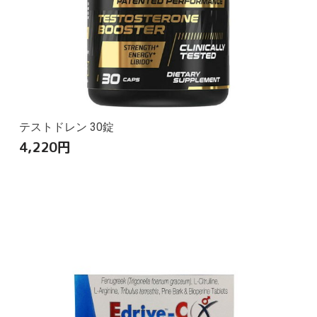
テストドレン 30錠
4,220
円