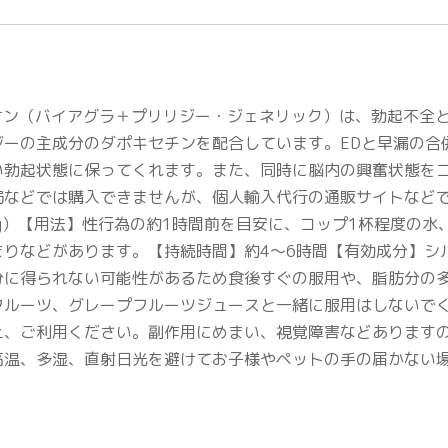
ーハードオン（バイアグラ＋プリリジー・ジェネリック）は、勃起不
ジーの主成分のダポキセチンを配合しています。EDと早漏の合
い勃起状態に保ってくれます。また、同時に脳内の興奮状態を
などでは購入できませんが、個人輸入代行の通販サイトなどで購
mg）【用法】性行為の約1時間前を目安に、コップ1杯程度の
まりなどがあります。【持続時間】約4～6時間【有効成分】シ
分に得られない可能性があるため食後すぐの服用や、脂肪分の多
フルーツ、グレープフルーツジュースと一緒に服用はしないで
え、ご利用ください。副作用にめまい、視覚障害などあります
高温、多湿、直射日光を避けてお子様やペットの手の届かない