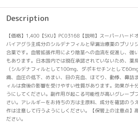
Description
【価格】1,400【SKU】PC03168【説明】スーパ
バイアグラ主成分のシルデナフィルと早漏治療薬のプリリ
合薬です。血管拡張作用により陰茎への血流を促進し、強
もあります。日本国内では現在承認されていないため、薬局
（シルデナフィルとして100mg、ダポキセチンとして60
痛、血圧の低下、めまい、目の充血、ほてり、動悸、鼻詰
ィルは食後の影響を受けやすい性質があります。効果が十
うにしてください。副作用が起こる可能性が高いグレープ
さい。アレルギーをお持ちの方は主原料、成分を確認のう
作は注意して行うようにしください。【保管上の注意点】
ださい。