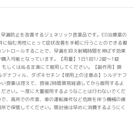
全と早漏防止を改善するジェネリック医薬品です。ED治療薬の
併に悩む男性にとって症状改善を手軽に行うことのできる複
コントロールすることで、早漏を抑え射精時間を伸ばす効果
入可能となっています。【用量】1日1回1/2錠〜1錠
水、もしくはぬるま湯にて服用してください。【副作用】頭
ルデナフィル、ダポキセチン【使用上の注意点】シルデナフ
い食事は控えて、食後2時間異常経過してから服用するよ
ください。一度に大量服用するようなことは行わないでくだ
ので、高所での作業、車の運転操作など危険を伴う機械の操
場所で保管してください。開封後は早めに消費するようにく