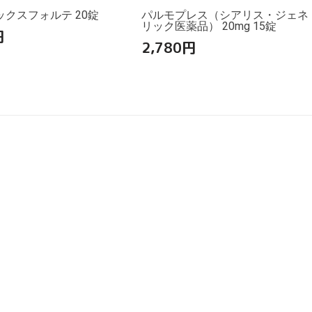
クスフォルテ 20錠
パルモプレス（シアリス・ジェネ
リック医薬品） 20mg 15錠
円
2,780
円