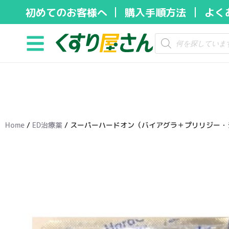
初めてのお客様へ
購入手順方法
よく
コ
ン
テ
ン
ツ
へ
ス
キ
Home
/
ED治療薬
/ スーパーハードオン（バイアグラ＋プリリジー・ジェ
ッ
プ