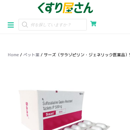
コ
ン
テ
ン
ツ
へ
Home
/
ペット薬
/ サーズ（サラゾピリン・ジェネリック医薬品）5
ス
キ
ッ
プ