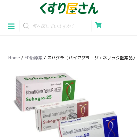
コ
ン
テ
ン
ツ
へ
Home
/
ED治療薬
/ スハグラ（バイアグラ・ジェネリック医薬品）
ス
キ
ッ
プ