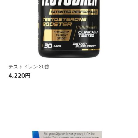
テストドレン 30錠
4,220
円