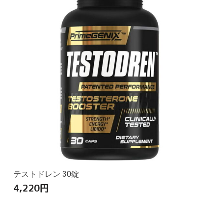
テストドレン 30錠
4,220
円