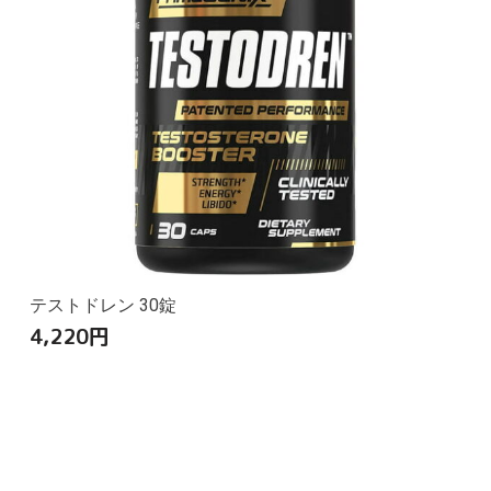
テストドレン 30錠
4,220
円