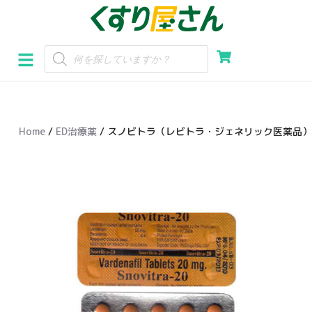
コ
ン
テ
ン
ツ
へ
Home
/
ED治療薬
/ スノビトラ（レビトラ・ジェネリック医薬品） 2
ス
キ
ッ
プ