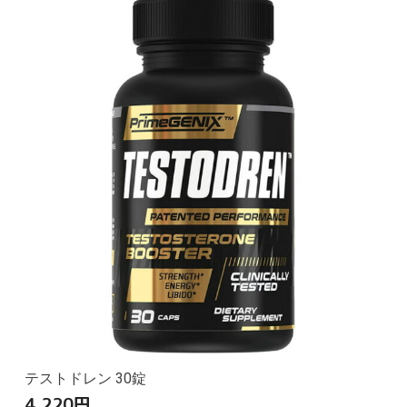
テストドレン 30錠
4,220
円