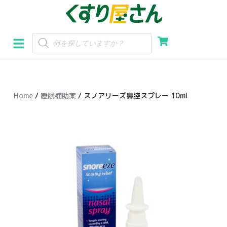
コ
ン
テ
ン
ツ
へ
Home
/
睡眠補助薬
/ スノアリーズ鼻腔スプレー 10ml
ス
キ
ッ
プ