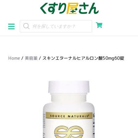
コ
ン
テ
ン
ツ
へ
Home
/
美容薬
/ スキンエターナルヒアルロン酸50mg60錠
ス
キ
ッ
プ