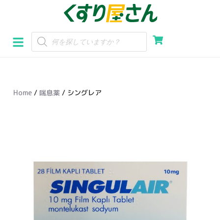
コ
ン
テ
ン
ツ
へ
Home
/
喘息薬
/ シングレア
ス
キ
ッ
プ