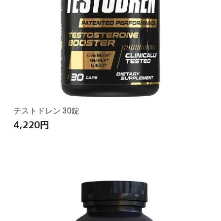
テストドレン 30錠
4,220
円