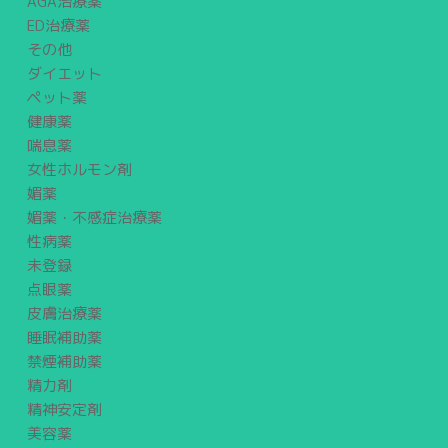
AGA治療薬
ED治療薬
その他
ダイエット
ペット薬
健康薬
喘息薬
女性ホルモン剤
媚薬
媚薬・不感症治療薬
性病薬
未登録
点眼薬
皮膚治療薬
睡眠補助薬
禁煙補助薬
精力剤
精神安定剤
美容薬