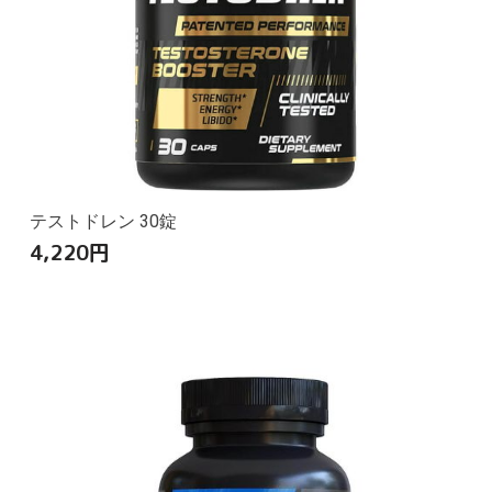
テストドレン 30錠
4,220
円