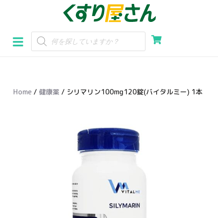
コ
ン
テ
ン
ツ
へ
Home
/
健康薬
/ シリマリン100mg120錠(バイタルミー) 1本
ス
キ
ッ
プ