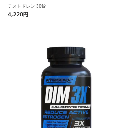
テストドレン 30錠
4,220
円