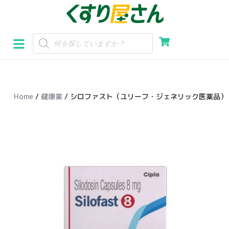
コ
ン
テ
ン
ツ
へ
Home
/
健康薬
/ シロファスト（ユリーフ・ジェネリック医薬品）
ス
キ
ッ
プ