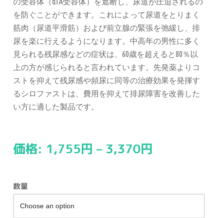
の受容体（α1A受容体）を遮断し、尿道が圧迫されるの
を防ぐことができます。これによって尿道をとりまく
筋肉（尿道平滑筋）および前立腺の緊張を弛緩し、排
尿を楽に行えるようになります。中高年の男性に多く
見られる残尿感などの症状は、60歳を超えると80％以
上の方が感じられると言われています。先発薬よりコ
ストを抑えて残尿感や頻尿に同等の治療効果を発揮す
るシロファストは、費用を抑えて排尿障害を改善した
い方に適した製品です。
価格:
1,755
円
–
3,370
円
数量