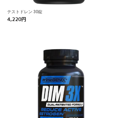
テストドレン 30錠
4,220
円