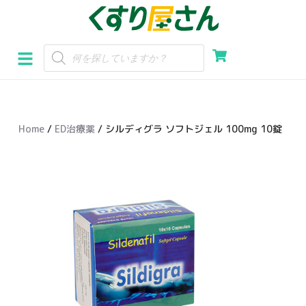
コ
ン
テ
ン
ツ
へ
Home
/
ED治療薬
/ シルディグラ ソフトジェル 100mg 10錠
ス
キ
ッ
プ