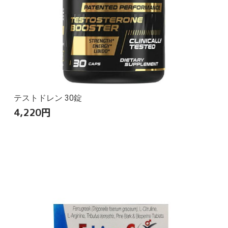
テストドレン 30錠
4,220
円