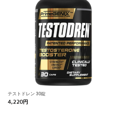
テストドレン 30錠
4,220
円