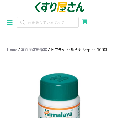
コ
ン
テ
ン
ツ
へ
Home
/
高血圧症治療薬
/ ヒマラヤ セルピナ Serpina 100錠
ス
キ
ッ
プ