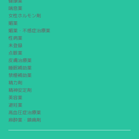
健康薬
喘息薬
女性ホルモン剤
媚薬
媚薬・不感症治療薬
性病薬
未登録
点眼薬
皮膚治療薬
睡眠補助薬
禁煙補助薬
精力剤
精神安定剤
美容薬
避妊薬
高血圧症治療薬
麻酔薬・鎮痛剤