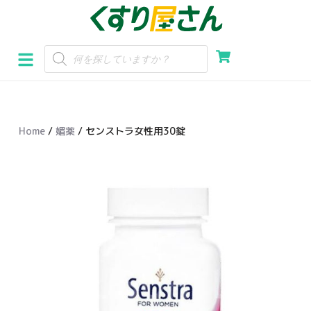
コ
ン
テ
ン
ツ
へ
Home
/
媚薬
/ センストラ女性用30錠
ス
キ
ッ
プ