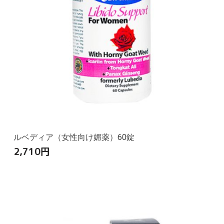
ルベディア（女性向け媚薬）60錠
2,710
円