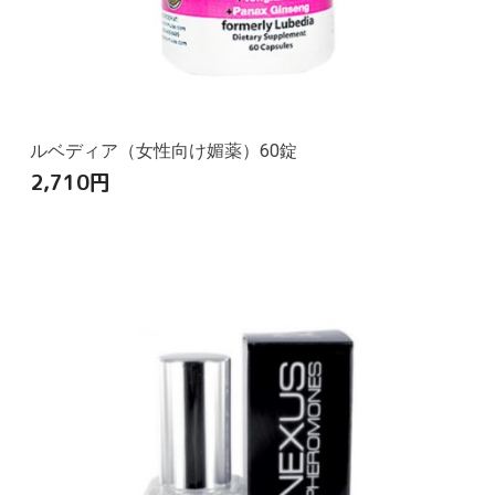
ルベディア（女性向け媚薬）60錠
2,710
円