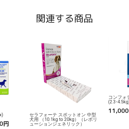
関連する商品
コンフォ
(2.3-4.5k
11,000
)
セラフォーテ スポットオン 中型
犬用 （10.1kg to 20kg）（レボリ
0
円
ューションジェネリック）