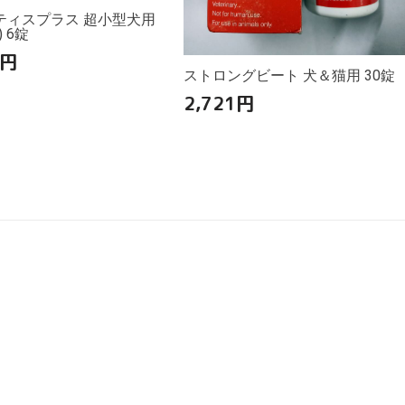
ティスプラス 超小型犬用
g) 6錠
円
ストロングビート 犬＆猫用 30錠
2,721
円