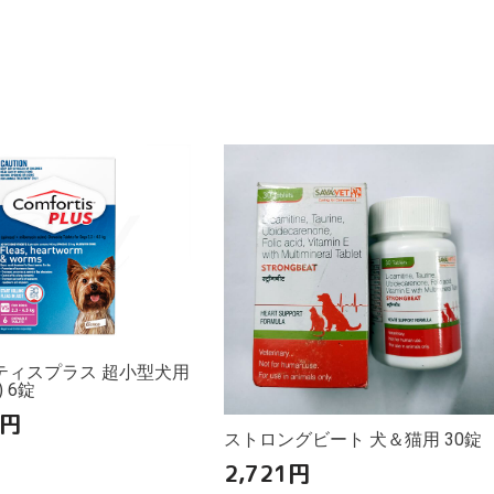
ティスプラス 超小型犬用
g) 6錠
円
ストロングビート 犬＆猫用 30錠
2,721
円