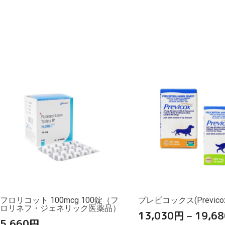
フロリコット 100mcg 100錠（フ
プレビコックス(Previcox
ロリネフ・ジェネリック医薬品）
13,030
円
–
19,68
5,660
円