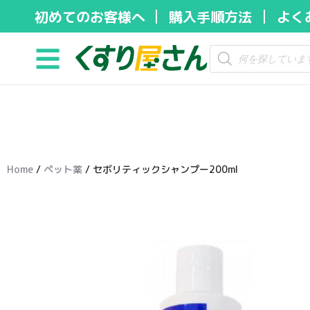
初めてのお客様へ
購入手順方法
よく
コ
ン
テ
ン
ツ
へ
ス
キ
Home
/
ペット薬
/ セボリティックシャンプー200ml
ッ
プ