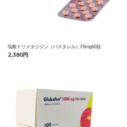
塩酸トリメタジジン（バスタレル）35mg60錠
2,380
円