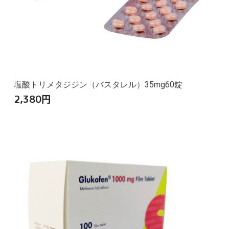
塩酸トリメタジジン（バスタレル）35mg60錠
2,380
円