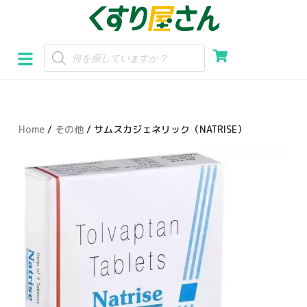
コ
ン
テ
ン
ツ
へ
Home
/
その他
/ サムスカジェネリック（NATRISE）
ス
キ
ッ
プ