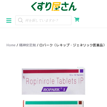
コ
ン
テ
ン
ツ
へ
Home
/
精神安定剤
/ ロパーク（レキップ・ジェネリック医薬品）
ス
キ
ッ
プ