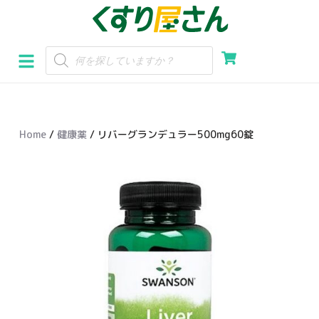
コ
ン
テ
ン
ツ
へ
Home
/
健康薬
/ リバーグランデュラー500mg60錠
ス
キ
ッ
プ