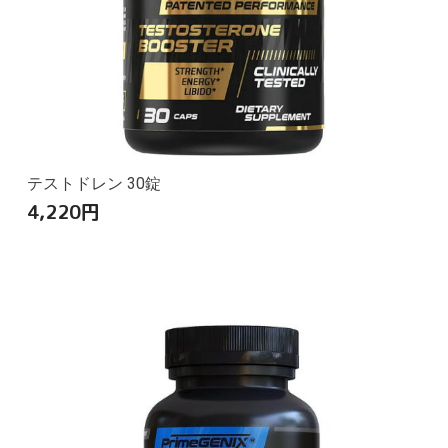
テストドレン 30錠
4,220
円