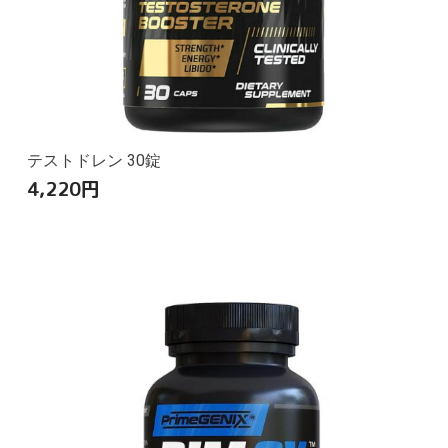
テストドレン 30錠
4,220
円