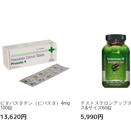
ピタバスタチン（ピバスタ）4mg
テストステロンアップ
100錠
ス&サイズ60錠
13,620
円
5,990
円