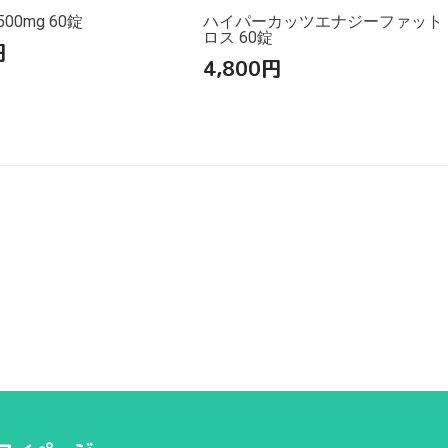
00mg 60錠
ハイパーカッツエナジーファット
ロス 60錠
円
4,800
円