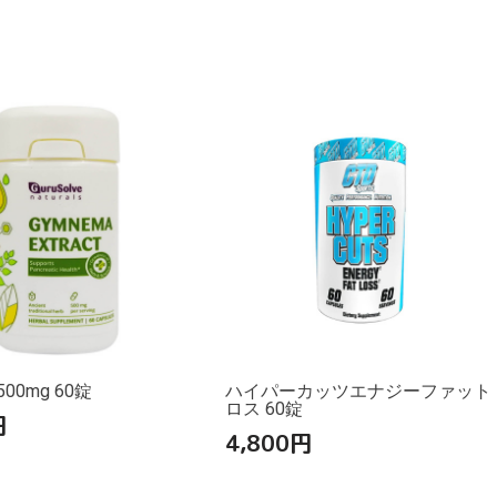
00mg 60錠
ハイパーカッツエナジーファット
ロス 60錠
円
4,800
円