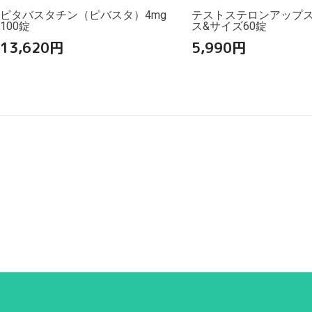
ピタバスタチン（ピバスタ）4mg
テストステロンアップ
100錠
ス&サイズ60錠
13,620
円
5,990
円