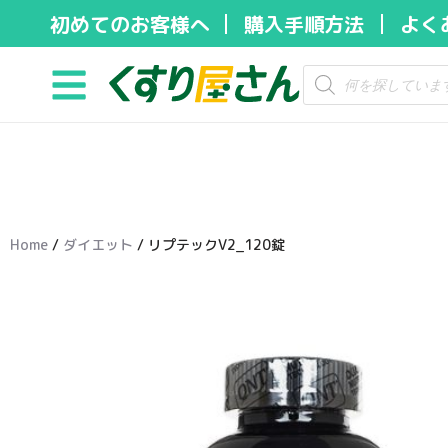
初めてのお客様へ
購入手順方法
よく
コ
ン
テ
ン
ツ
へ
ス
キ
Home
/
ダイエット
/ リプテックV2_120錠
ッ
プ