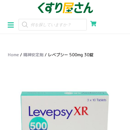
コ
ン
テ
ン
ツ
へ
Home
/
精神安定剤
/ レベプシー 500mg 30錠
ス
キ
ッ
プ