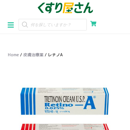
コ
ン
テ
ン
ツ
へ
Home
/
皮膚治療薬
/ レチノA
ス
キ
ッ
プ