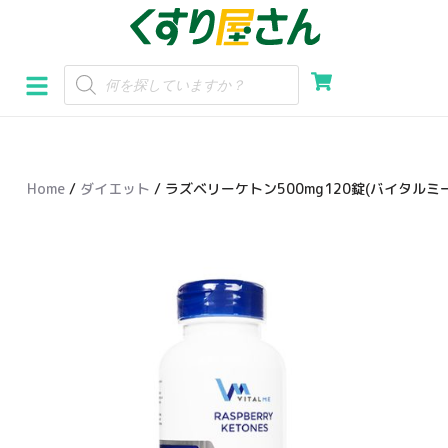
コ
ン
テ
ン
ツ
へ
Home
/
ダイエット
/ ラズベリーケトン500mg120錠(バイタルミー
ス
キ
ッ
プ