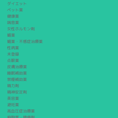
ダイエット
ペット薬
健康薬
喘息薬
女性ホルモン剤
媚薬
媚薬・不感症治療薬
性病薬
未登録
点眼薬
皮膚治療薬
睡眠補助薬
禁煙補助薬
精力剤
精神安定剤
美容薬
避妊薬
高血圧症治療薬
麻酔薬・鎮痛剤