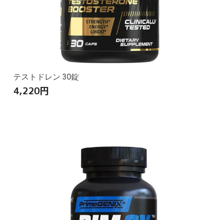
テストドレン 30錠
4,220
円