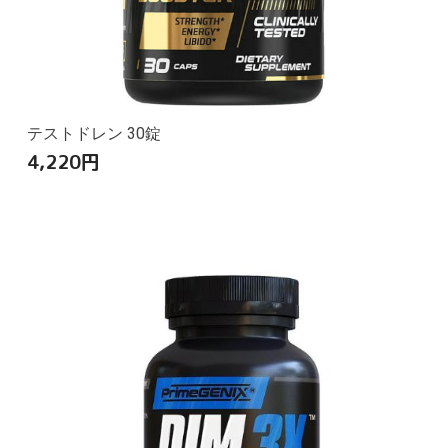
テストドレン 30錠
4,220
円