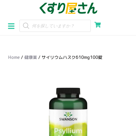
コ
ン
テ
ン
ツ
へ
Home
/
健康薬
/ サイリウムハスク610mg100錠
ス
キ
ッ
プ