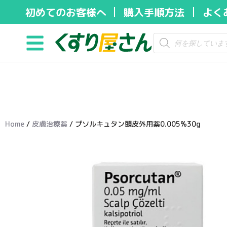
初めてのお客様へ
購入手順方法
よく
コ
ン
テ
ン
ツ
へ
ス
キ
Home
/
皮膚治療薬
/ プソルキュタン頭皮外用薬0.005%30g
ッ
プ