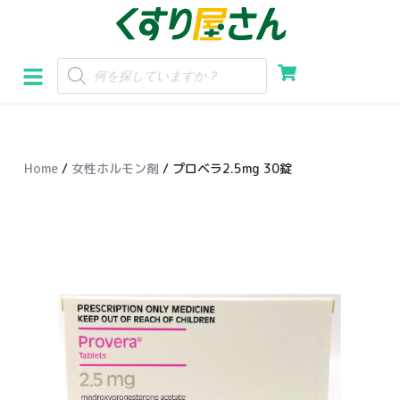
コ
ン
テ
ン
ツ
へ
Home
/
女性ホルモン剤
/ プロベラ2.5mg 30錠
ス
キ
ッ
プ