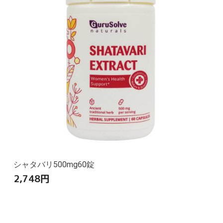
シャタバリ500mg60錠
2,748
円