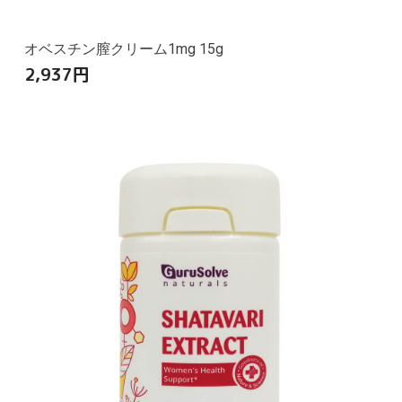
オベスチン膣クリーム1mg 15g
2,937
円