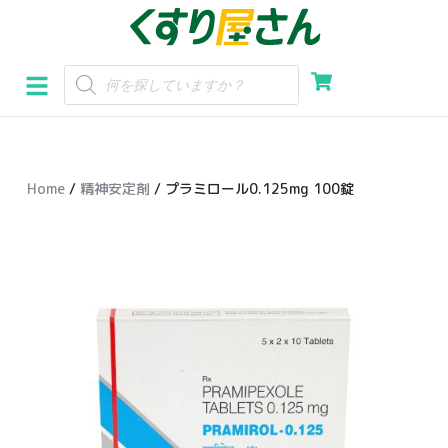
コ
ン
テ
ン
ツ
へ
Home
/
精神安定剤
/ プラミロール0.125mg 100錠
ス
キ
ッ
プ