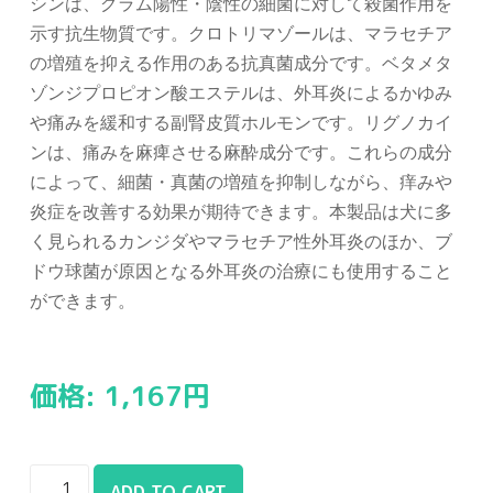
シンは、グラム陽性・陰性の細菌に対して殺菌作用を
示す抗生物質です。クロトリマゾールは、マラセチア
の増殖を抑える作用のある抗真菌成分です。ベタメタ
ゾンジプロピオン酸エステルは、外耳炎によるかゆみ
や痛みを緩和する副腎皮質ホルモンです。リグノカイ
ンは、痛みを麻痺させる麻酔成分です。これらの成分
によって、細菌・真菌の増殖を抑制しながら、痒みや
炎症を改善する効果が期待できます。本製品は犬に多
く見られるカンジダやマラセチア性外耳炎のほか、ブ
ドウ球菌が原因となる外耳炎の治療にも使用すること
ができます。
価格:
1,167
円
ADD TO CART