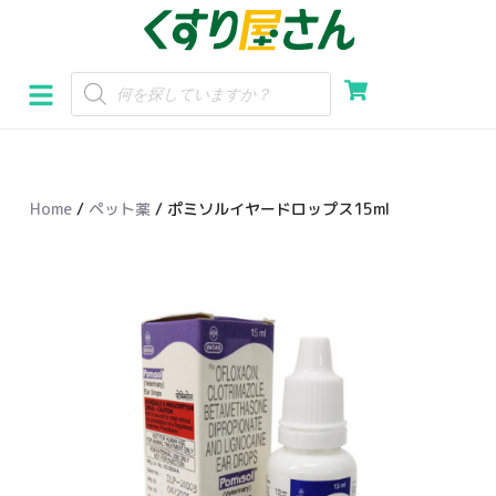
コ
ン
テ
ン
ツ
へ
Home
/
ペット薬
/ ポミソルイヤードロップス15ml
ス
キ
ッ
プ