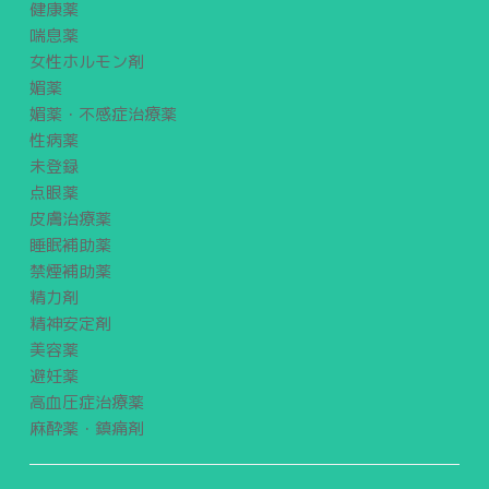
健康薬
喘息薬
女性ホルモン剤
媚薬
媚薬・不感症治療薬
性病薬
未登録
点眼薬
皮膚治療薬
睡眠補助薬
禁煙補助薬
精力剤
精神安定剤
美容薬
避妊薬
高血圧症治療薬
麻酔薬・鎮痛剤