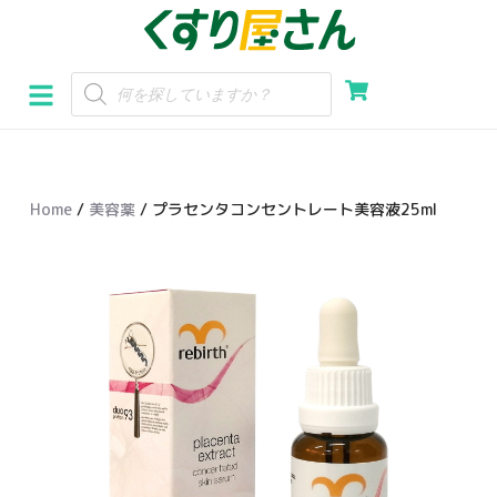
コ
ン
テ
ン
ツ
へ
Home
/
美容薬
/ プラセンタコンセントレート美容液25ml
ス
キ
ッ
プ