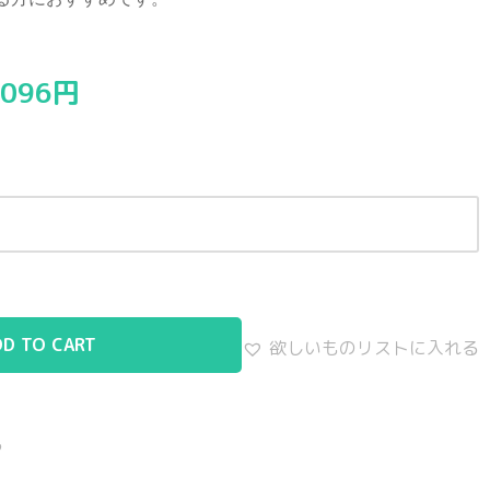
,096
円
DD TO CART
欲しいものリストに入れる
る