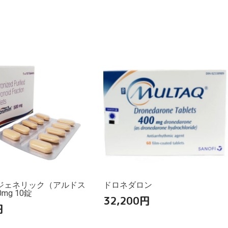
ジェネリック（アルドス
ドロネダロン
mg 10錠
32,200
円
円