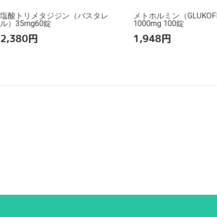
塩酸トリメタジジン（バスタレ
メトホルミン（GLUKOF
ル）35mg60錠
1000mg 100錠
2,380
円
1,948
円