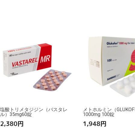
塩酸トリメタジジン（バスタレ
メトホルミン（GLUKOF
ル）35mg60錠
1000mg 100錠
2,380
円
1,948
円