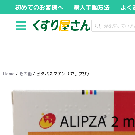
初めてのお客様へ
購入手順方法
よく
コ
ン
テ
ン
ツ
へ
ス
キ
Home
/
その他
/ ピタバスタチン（アリプザ）
ッ
プ