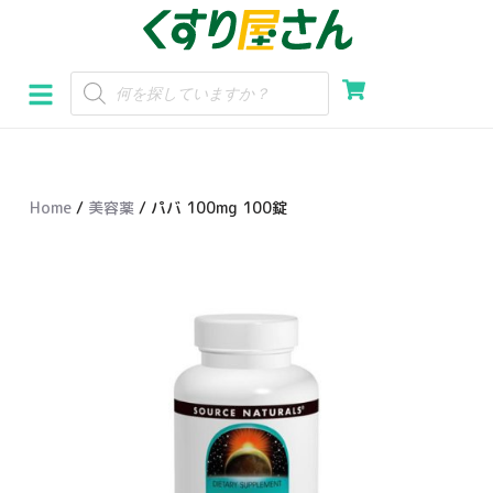
コ
ン
テ
ン
ツ
へ
Home
/
美容薬
/ パバ 100mg 100錠
ス
キ
ッ
プ