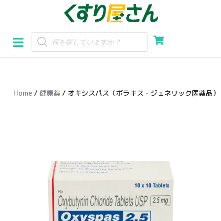
コ
ン
テ
ン
ツ
へ
Home
/
健康薬
/ オキシスパス（ボラキス・ジェネリック医薬品）
ス
キ
ッ
プ