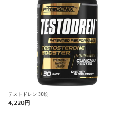
テストドレン 30錠
4,220
円