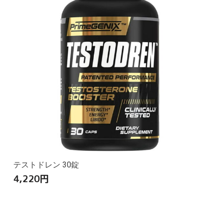
テストドレン 30錠
4,220
円