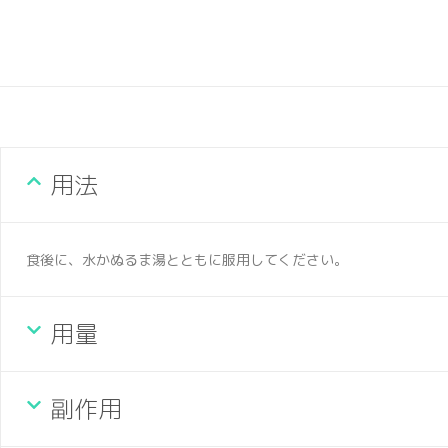
用法
食後に、水かぬるま湯とともに服用してください。
用量
副作用