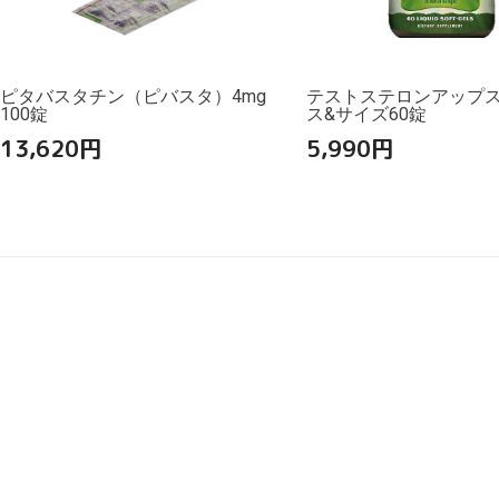
ピタバスタチン（ピバスタ）4mg
テストステロンアップ
100錠
ス&サイズ60錠
13,620
円
5,990
円