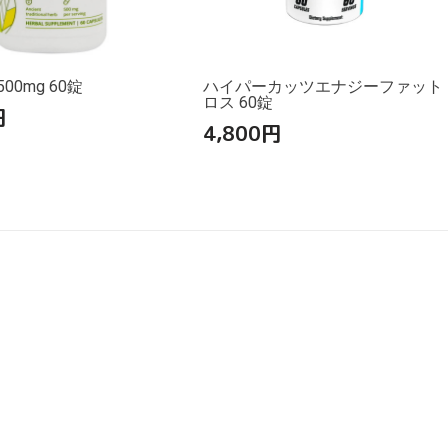
00mg 60錠
ハイパーカッツエナジーファット
ロス 60錠
円
4,800
円