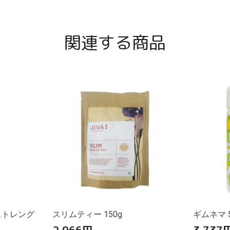
関連する商品
ストレング
スリムティー 150g
ギムネマ 5
2,966
円
3,737