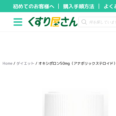
初めてのお客様へ
購入手順方法
よく
コ
ン
テ
ン
ツ
へ
ス
キ
Home
/
ダイエット
/ オキシポロン50mg（アナボリックステロイド
ッ
プ