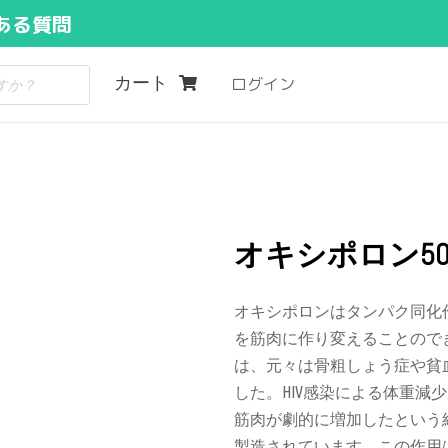
ある質問
カート
ログイン
）
オキシポロン5
オキシポロンはタンパク同化
を筋肉に作り変えることので
は、元々は骨粗しょう症や貧
した。HIV感染による体重
筋肉が劇的に増加したという
製造されています。この作用