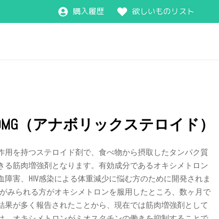
購入履歴
欲しいものリスト
0MG（アナボリックステロイド）
作用を持つステロイド剤で、食べ物から摂取したタンパク質
きる筋肉増強剤となります。有効成分であるオキシメトロン
血障害、HIV感染による体重減少に悩む方のために開発されま
減少がみられる方がオキシメトロンを服用したところ、数ヶ月で
結果が多く報告されたことから、現在では筋肉増強剤として
は、オキシメトロンがミオスタチンの働きを抑制することで