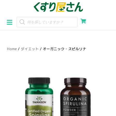
コ
ン
テ
ン
ツ
へ
Home
/
ダイエット
/ オーガニック・スピルリナ
ス
キ
ッ
プ