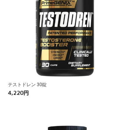
テストドレン 30錠
4,220
円