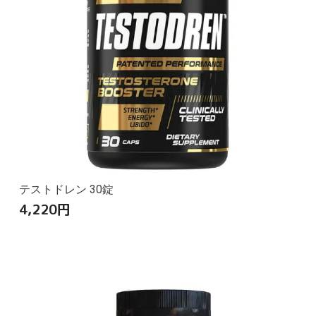
テストドレン 30錠
4,220
円