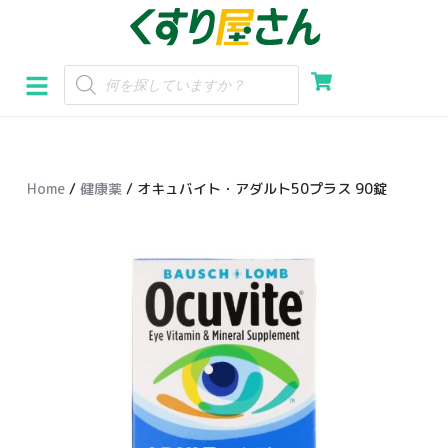
コ
ン
テ
ン
ツ
へ
Home
/
健康薬
/ オキュバイト・アダルト50プラス 90錠
ス
キ
ッ
プ