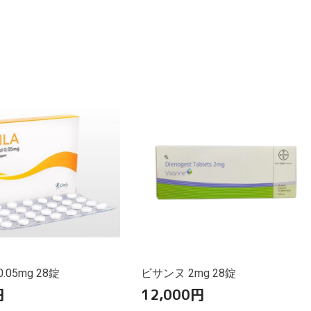
.05mg 28錠
ビサンヌ 2mg 28錠
円
12,000
円