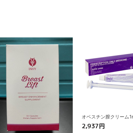
オベスチン膣クリーム1mg
2,937
円