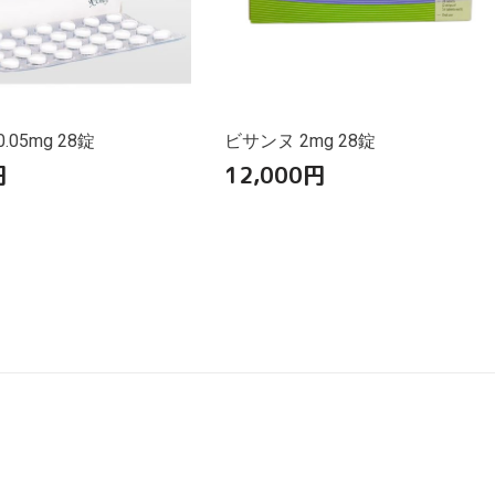
.05mg 28錠
ビサンヌ 2mg 28錠
円
12,000
円