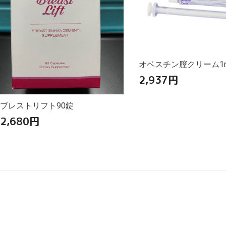
オベスチン膣クリーム1mg
2,937
円
ブレストリフト90錠
2,680
円