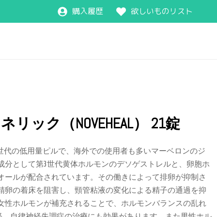
購入履歴
欲しいものリスト
ック（NOVEHEAL） 21錠
は第3世代の低用量ピルで、海外での使用者も多いマーベロンのジ
成分として第3世代黄体ホルモンのデソゲストレルと、卵胞ホ
オールが配合されています。その働きによって排卵が抑制さ
精卵の着床を阻害し、頸管粘液の変化による精子の通過を抑
女性ホルモンが補充されることで、ホルモンバランスの乱れ
月経、自律神経失調症の治療にも効果があります。また男性ホル