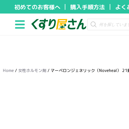
初めてのお客様へ
購入手順方法
よく
コ
ン
テ
ン
ツ
へ
ス
キ
Home
/
女性ホルモン剤
/ マーベロンジェネリック（Noveheal） 21
ッ
プ