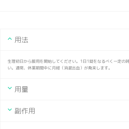
用法
生理初日から服用を開始してください。1日1錠をなるべく一定の
い。通常、休薬期間中に月経（消退出血）が発来します。
用量
副作用