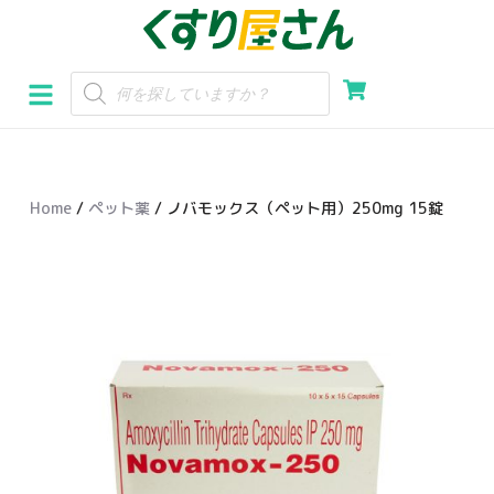
コ
ン
テ
ン
ツ
へ
Home
/
ペット薬
/ ノバモックス（ペット用）250mg 15錠
ス
キ
ッ
プ